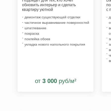
Подойдёт для тех, кто хочет
Ва
обновить интерьер и сделать
по
квартиру уютной
с 
-
-
демонтаж существующей отделки
д
-
частичное выравнивание поверхностей
о
Оставьте заявку и обсудим варианты
-
-
шпатлевание
в
оплаты ремонта вашей мечты
-
покраска
о
-
-
поклейка обоев
з
-
-
укладка нового напольного покрытия
з
-
в
-
ч
-
в
от
3 000
руб/м²