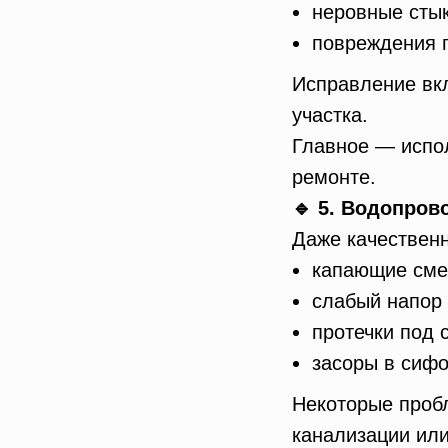
неровные стык
повреждения 
Исправление вк
участка.
Главное — испол
ремонте.
🔹 5. Водопров
Даже качественн
капающие сме
слабый напор
протечки под 
засоры в сифо
Некоторые пробл
канализации или