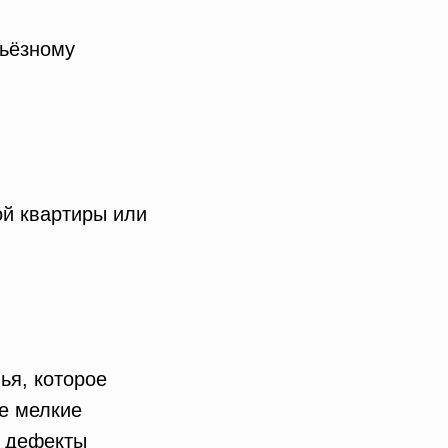
рьёзному
ой квартиры или
ья, которое
ие мелкие
я дефекты