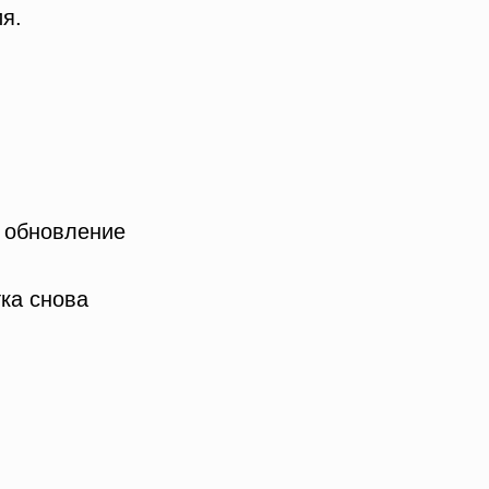
я.
и обновление
ка снова