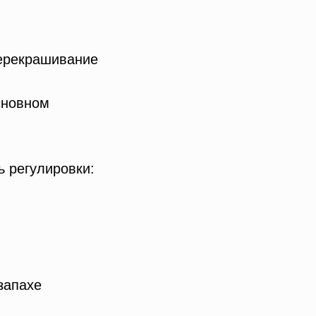
перекрашивание
сновном
ь регулировки:
запахе