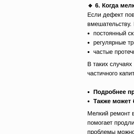
🔹 6. Когда ме
Если дефект пов
вмешательству.
постоянный ск
регулярные т
частые протеч
В таких случаях
частичного капи
Подробнее п
Также может
Мелкий ремонт в
помогает продли
проблемы можно